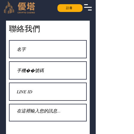
註冊
聯絡我們