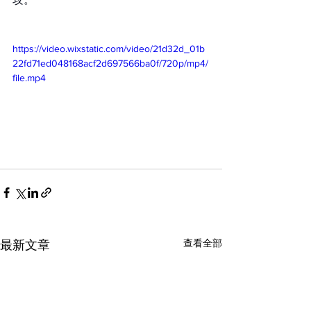
https://video.wixstatic.com/video/21d32d_01b
22fd71ed048168acf2d697566ba0f/720p/mp4/
file.mp4
查看全部
最新文章