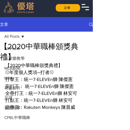
註冊
文章
All Posts
【2020中華職棒頒獎典
All Posts
禮】
百家樂教學
【2020中華職棒頒獎典禮】
MLB新聞
⚾年度個人獎項─打者⚾
NBA
打擊王：統一7-ELEVEn獅 陳傑憲
安打王： 統一7-ELEVEn獅 陳傑憲
有趣影片
全壘打王：統一7-ELEVEn獅 林安可
足球
打點王：統一7-ELEVEn獅 林安可
盜壘王：Rakuten Monkeys 陳晨威
新聞時事
CPBL中華職棒