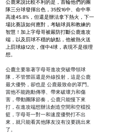
公鹿來說比較不利的是，首輪他們的團
隊三分球發揮出色，35投16中、命中率
高達45.8%，但還是辦法拿下熱火，下一
場比賽該如何應對，考驗球員和教練的
智慧！加上字母哥被嚴防打斷公鹿進攻
端，以及罰球不穩的缺點，他被熱火送
上罰球線12次，僅中4球，表現不是很理
想。
公鹿
主要靠著字母哥進攻突破帶領球
隊，不管禁區還是外線投射，這是公鹿
最大優勢，卻也是 公鹿最致命的罩門。
當他不能跑動傳導、帶來破壞力和傷
害，帶動團隊節奏，公鹿只能慢下來
打，在進攻端想辦法創造空間和空檔投
籃，字母哥一對一和速度優勢打不出
來，就只能看其他隊友沒有沒要跳出來
了。