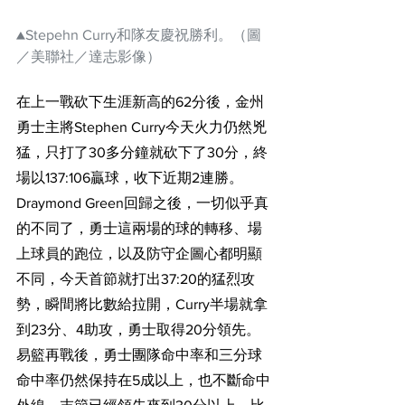
▲Stepehn Curry和隊友慶祝勝利。（圖
／美聯社／達志影像）
在上一戰砍下生涯新高的62分後，金州
勇士主將Stephen Curry今天火力仍然兇
猛，只打了30多分鐘就砍下了30分，終
場以137:106贏球，收下近期2連勝。
Draymond Green回歸之後，一切似乎真
的不同了，勇士這兩場的球的轉移、場
上球員的跑位，以及防守企圖心都明顯
不同，今天首節就打出37:20的猛烈攻
勢，瞬間將比數給拉開，Curry半場就拿
到23分、4助攻，勇士取得20分領先。
易籃再戰後，勇士團隊命中率和三分球
命中率仍然保持在5成以上，也不斷命中