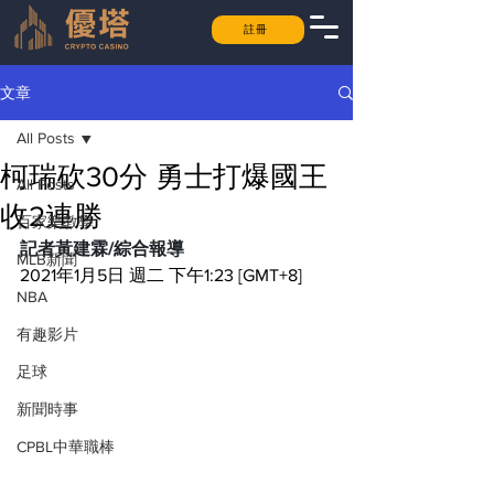
註冊
文章
All Posts
柯瑞砍30分 勇士打爆國王
All Posts
收2連勝
百家樂教學
記者黃建霖/綜合報導
MLB新聞
2021年1月5日 週二 下午1:23 [GMT+8]
NBA
有趣影片
足球
新聞時事
CPBL中華職棒