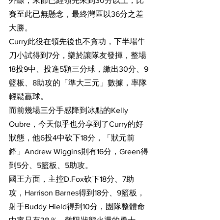
外線，末節已經領先來到30分以上，比
賽至此已無懸念，最終灣區以36分之差
大勝。
Curry此役在領先後也不貪功，下半場牛
刀小試得到7分，樂於讓隊友發揮，整場
18投9中、投進5顆三分球，繳出30分、9
籃板、8助攻的「準大三元」數據，率隊
輕鬆贏球。
而前幾場三分手感降到冰點的Kelly 
Oubre，今天似乎也分享到了Curry的好
狀態，他6投4中砍下18分，「狀元前
鋒」Andrew Wiggins則有16分，Green得
到5分、5籃板、5助攻。
國王方面，主控D.Fox砍下18分、7助
攻，Harrison Barnes得到18分、9籃板，
射手Buddy Hield得到10分，團隊整體命