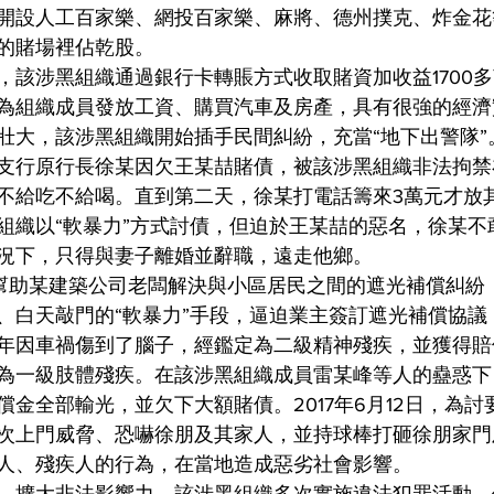
開設人工百家樂、網投百家樂、麻將、德州撲克、炸金花
的賭場裡佔乾股。
，該涉黑組織通過銀行卡轉賬方式收取賭資加收益1700
為組織成員發放工資、購買汽車及房產，具有很強的經濟
壯大，該涉黑組織開始插手民間糾紛，充當“地下出警隊”。
支行原行長徐某因欠王某喆賭債，被該涉黑組織非法拘禁
不給吃不給喝。直到第二天，徐某打電話籌來3萬元才放
組織以“軟暴力”方式討債，但迫於王某喆的惡名，徐某不
況下，只得與妻子離婚並辭職，遠走他鄉。
，為幫助某建築公司老闆解決與小區居民之間的遮光補償糾紛
、白天敲門的“軟暴力”手段，逼迫業主簽訂遮光補償協議
年因車禍傷到了腦子，經鑑定為二級精神殘疾，並獲得賠
為一級肢體殘疾。在該涉黑組織成員雷某峰等人的蠱惑下
償金全部輸光，並欠下大額賭債。2017年6月12日，為
次上門威脅、恐嚇徐朋及其家人，並持球棒打砸徐朋家門
人、殘疾人的行為，在當地造成惡劣社會影響。