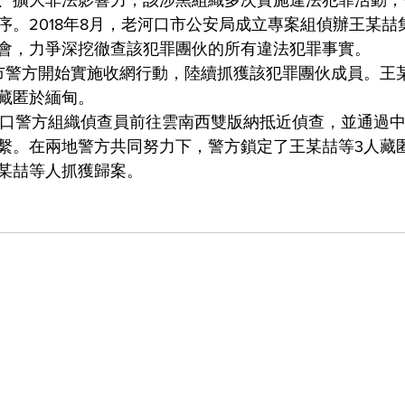
、擴大非法影響力，該涉黑組織多次實施違法犯罪活動，
序。2018年8月，老河口市公安局成立專案組偵辦王某喆
會，力爭深挖徹查該犯罪團伙的所有違法犯罪事實。
市警方開始實施收網行動，陸續抓獲該犯罪團伙成員。王
藏匿於緬甸。
老河口警方組織偵查員前往雲南西雙版納抵近偵查，並通過
繫。在兩地警方共同努力下，警方鎖定了王某喆等3人藏匿
某喆等人抓獲歸案。