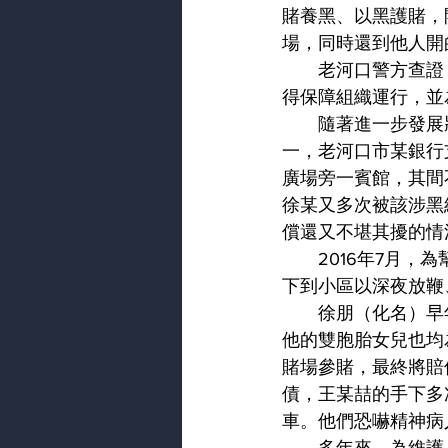
賭養黑、以黑護賭，
場，同時還到他人開
　　老河口警方查證
得保障組織運行，並
　　隨著進一步發展
一，老河口市某銀行
廣場旁一賓館，其間
徐某又多次被該涉黑
償還又不堪其擾的情
　　2016年7月
下到小區以深夜放鞭
　　徐朋（化名）早
他的雙胞胎女兒也均
賭場參賭，最終將賠
債，王某喆的手下多
車。他們恐嚇精神病