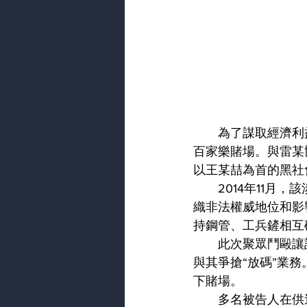
　　為了謀取經濟利
百家樂賭場。與雷某
以王某喆為首的黑社
　　2014年11
織非法權威地位和影
持鋼管、工兵鏟相互
　　此次聚眾鬥毆讓
與其爭搶“放碼”業
下賭場。
　　多名被告人在供