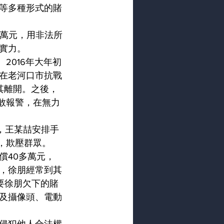
等多種形式的賭
多萬元，用非法所
實力。
2016年大年初
在老河口市抗戰
其離開。之後，
敢報警，在無力
，王某喆安排手
，欺壓群眾。
償40多萬元，
，徐朋經常到其
討要徐朋欠下的賭
及攝像頭、電動