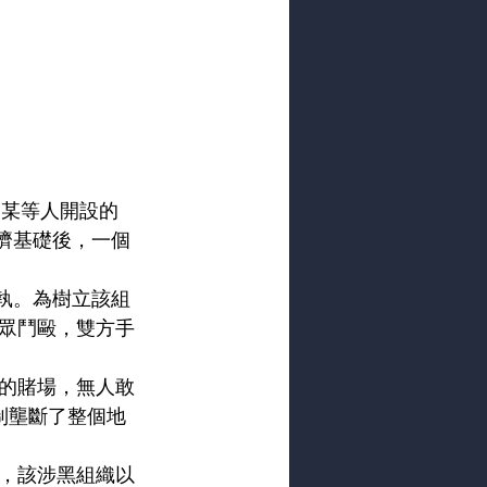
雷某等人開設的
濟基礎後，一個
爭執。為樹立該組
眾鬥毆，雙方手
的賭場，無人敢
制壟斷了整個地
，該涉黑組織以