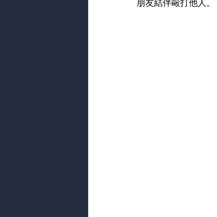
朋友結伴毆打他人。