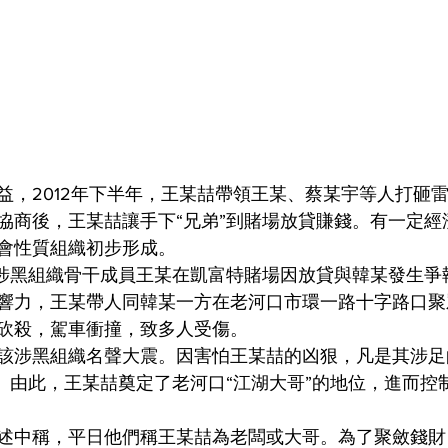
益，2012年下半年，王某喆帶領王某、蔡某宇等人打砸
協商後，王某喆讓手下“兄弟”到賭場放貸賺錢。有一定經
會性質組織初步形成。
月，該涉黑組織骨干成員王某在凱富特賭場因放貸與韓某發生
響力，王某帶人同韓某一方在老河口市環一路十字路口聚
砍殺，駕車衝撞，致多人受傷。
該涉黑組織名聲大震。因害怕王某喆的凶狠，凡是其涉足
務。由此，王某喆奠定了老河口“江湖大哥”的地位，進而控
述中稱，平日他們稱王某喆為老闆或大哥。為了聚斂錢財