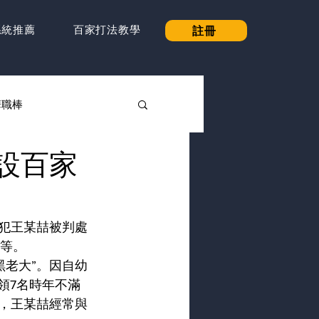
註冊
系統推薦
百家打法教學
華職棒
開設百家
主犯王某喆被判處
不等。
黑老大”。因自幼
領7名時年不滿
後，王某喆經常與