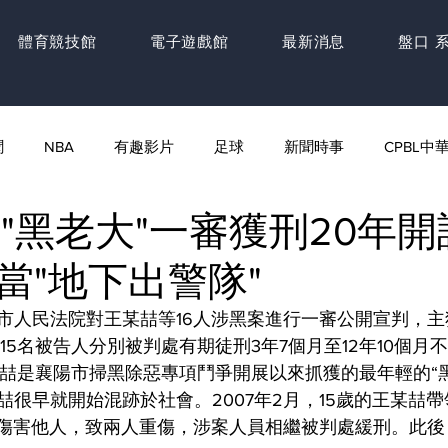
體育競技館
電子遊戲館
最新消息
盤口 
聞
NBA
有趣影片
足球
新聞時事
CPBL中
歲"黑老大"一審獲刑20年
當"地下出警隊"
市人民法院對王某喆等16人涉黑案進行一審公開宣判，
15名被告人分別被判處有期徒刑3年7個月至12年10個月
某喆是襄陽市掃黑除惡專項鬥爭開展以來抓獲的最年輕的“
很早就開始混跡於社會。2007年2月，15歲的王某喆帶
意傷害他人，致兩人重傷，涉案人員相繼被判處緩刑。此