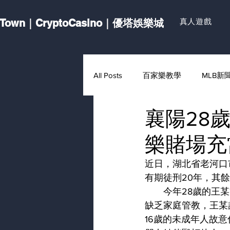
Town｜CryptoCasino｜優塔娛樂城
真人遊戲
All Posts
百家樂教學
MLB新
襄陽28
樂賭場充
近日，湖北省老河口
有期徒刑20年，其餘
　　今年28歲的王
缺乏家庭管教，王某喆
16歲的未成年人故