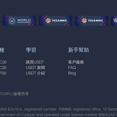
種
學習
新手幫助
C20
購買USDT
客戶服務
C20
USDT 新聞
FAQ
P20
USDT 介紹
Blog
U.TOWN | 版權所有
ort Eco N.V., registered number: 108469, registered office: 13 Sa
overnment of Curaçao and operated under license number 8064/JAZ i