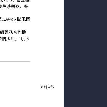
侵犯他人合法權
集團涉黑案。警
某喆等3人聞風而
中緬警務合作機
的酒店。11月6
查看全部