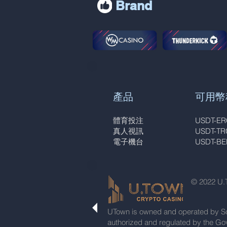
Brand
產品
可用幣
體育投注
USDT-ER
真人視訊
USDT-TR
電子機台
USDT-BE
© 2022 
UTown is owned and operated by Sof
authorized and regulated by the G