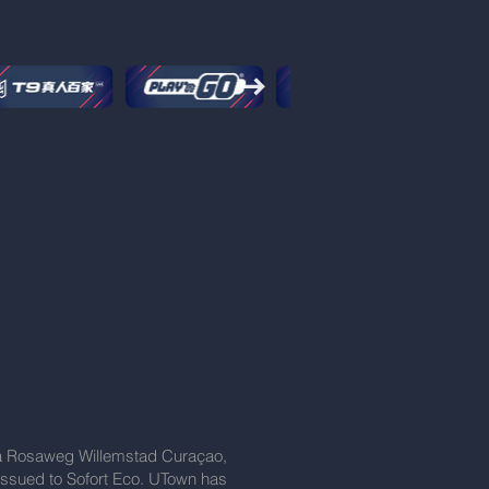
nta Rosaweg Willemstad Curaçao,
ssued to Sofort Eco. UTown has