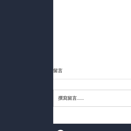
留言
撰寫留言......
網紅桃花劫｜活逮女友青青與
放火同房 瑪莎拉蒂綠帽男現
身否認恐嚇